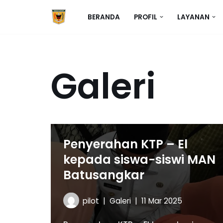
BERANDA
PROFIL
LAYANAN
Skip
to
content
Galeri
Penyerahan KTP – El
kepada siswa-siswi MAN
Batusangkar
pilot
Galeri
11 Mar 2025