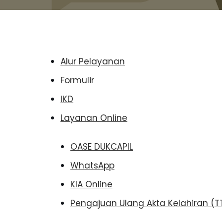
Alur Pelayanan
Formulir
IKD
Layanan Online
OASE DUKCAPIL
WhatsApp
KIA Online
Pengajuan Ulang Akta Kelahiran (T