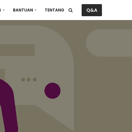
Q&A
S
BANTUAN
TENTANG