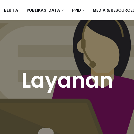
BERITA
PUBLIKASI DATA
PPID
MEDIA & RESOURCE
Layanan