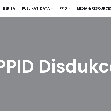
BERITA
PUBLIKASI DATA
PPID
MEDIA & RESOURCE
PPID Disdukc